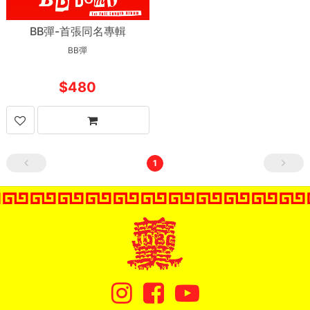
BB彈-首張同名專輯
BB彈
480
1