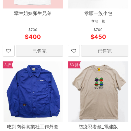
孿生姐妹卵生兄弟
孝順一族小包
孝順一族
700
700
400
450
已售完
已售完
8 折
53 折
吃到肉羹實業社工作外套
防疫忍者龜_電繡版