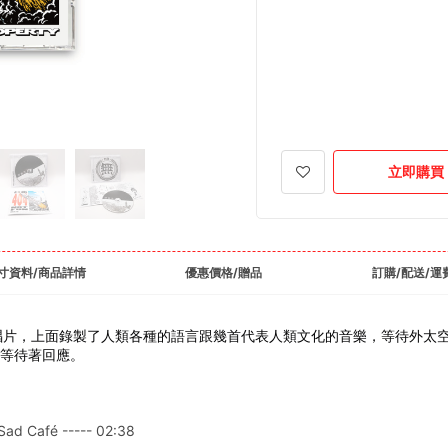
立即購買
寸資料/商品詳情
優惠價格/贈品
訂購/配送/運
張金唱片，上面錄製了人類各種的語言跟幾首代表人類文化的音樂，等待外太空的回
，等待著回應。
 Café ----- 02:38 