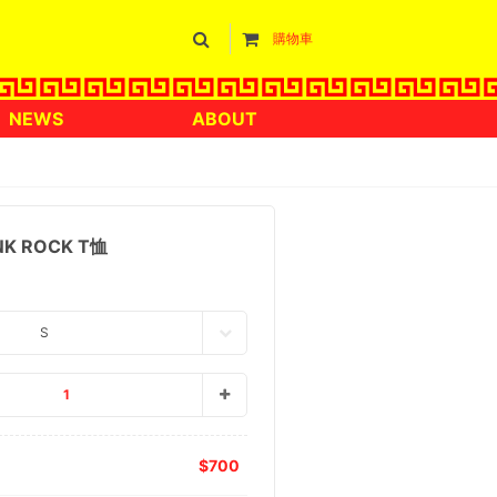
購物車
NEWS
ABOUT
NK ROCK T恤
S
1
700