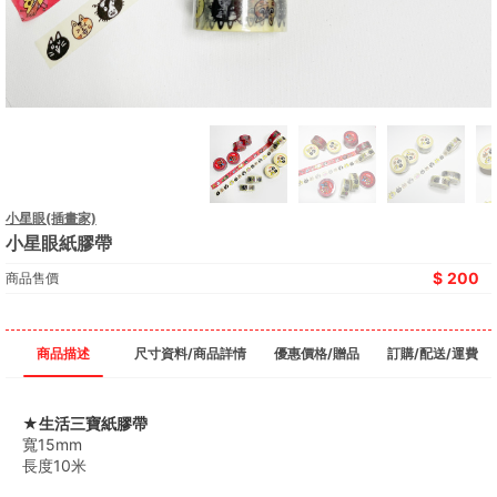
小星眼(插畫家)
小星眼紙膠帶
200
商品售價
商品描述
尺寸資料/商品詳情
優惠價格/贈品
訂購/配送/運費
★生活三寶紙膠帶
寬15mm
長度10米