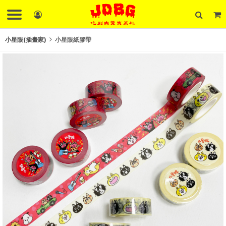
小星眼(插畫家)
小星眼紙膠帶