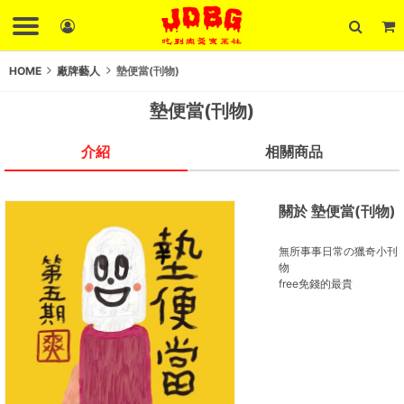
HOME
廠牌藝人
墊便當(刊物)
墊便當(刊物)
介紹
相關商品
關於 墊便當(刊物)
無所事事日常の獵奇小刊
物
free免錢的最貴